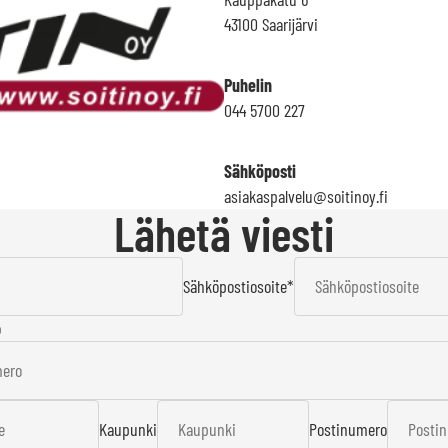
43100 Saarijärvi
Puhelin
044 5700 227
Sähköposti
asiakaspalvelu@soitinoy.fi
Lähetä viesti
Sähköpostiosoite
*
o
Kaupunki
Postinumero