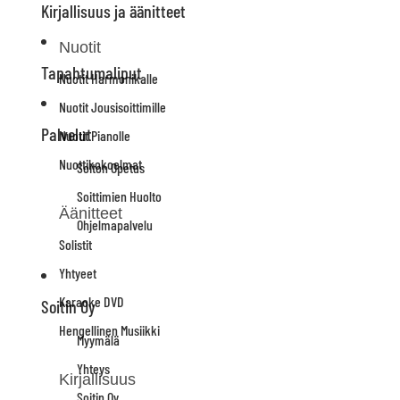
Kirjallisuus ja äänitteet
Nuotit
Tapahtumaliput
Nuotit Harmonikalle
Nuotit Jousisoittimille
Palvelut
Nuotit Pianolle
Nuottikokoelmat
Soiton Opetus
Soittimien Huolto
Äänitteet
Ohjelmapalvelu
Solistit
Yhtyeet
Karaoke DVD
Soitin Oy
Hengellinen Musiikki
Myymälä
Yhteys
Kirjallisuus
Soitin Oy