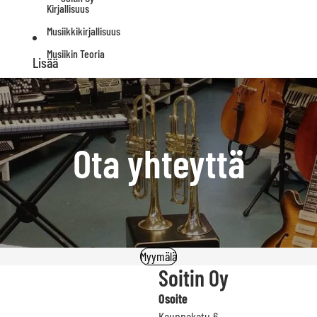
Kirjallisuus
Musiikkikirjallisuus
Musiikin Teoria
Lisää
Ota yhteyttä
Myymälä
Soitin Oy
Osoite
Kauppakatu 6