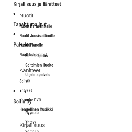
Kirjallisuus ja äänitteet
Nuotit
Tapahtumaliput
Nuotit Harmonikalle
Nuotit Jousisoittimille
Palvelut
Nuotit Pianolle
Nuottikokoelmat
Soiton Opetus
Soittimien Huolto
Äänitteet
Ohjelmapalvelu
Solistit
Yhtyeet
Karaoke DVD
Soitin Oy
Hengellinen Musiikki
Myymälä
Yhteys
Kirjallisuus
Soitin Oy