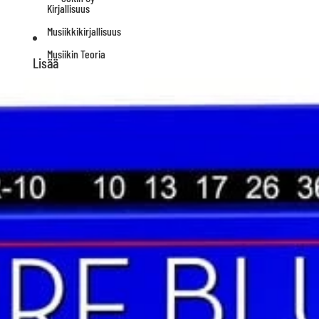
Kirjallisuus
Musiikkikirjallisuus
Musiikin Teoria
Lisää