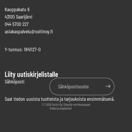
Kauppakatu 6
43100 Saarijärvi
044 5700 227
asiakaspalvelu@soitinoy.fi
Y-tunnus: 1841127-0
Liity uutiskirjelistalle
Tietosuojakäytäntö
Sähköposti
Käyttöehdot
Yhteystiedot
Saat tiedon uusista tuotteista ja tarjouksista ensimmäisenä.
Palautuskäytäntö
© 2026
Soitin Oy
, Shopify-verkkokaupat
Ehdot ja käytännöt