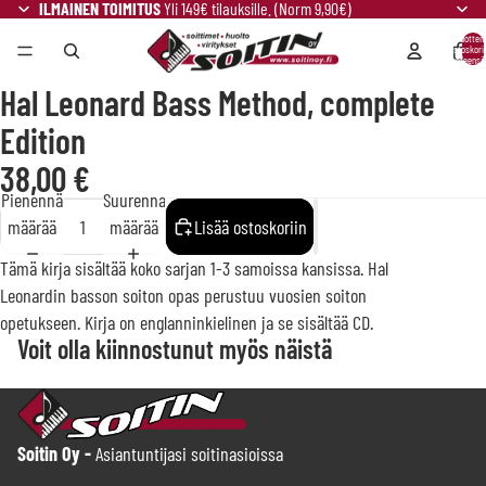
ILMAINEN TOIMITUS
Yli 149€ tilauksille. (Norm 9,90€)
Tuotteit
ostoskori
yhteensä:
Hal Leonard Bass Method, complete
Edition
38,00 €
Pienennä
Suurenna
määrää
määrää
Lisää ostoskoriin
Tämä kirja sisältää koko sarjan 1-3 samoissa kansissa. Hal
Leonardin basson soiton opas perustuu vuosien soiton
opetukseen. Kirja on englanninkielinen ja se sisältää CD.
Voit olla kiinnostunut myös näistä
Soitin Oy -
Asiantuntijasi soitinasioissa