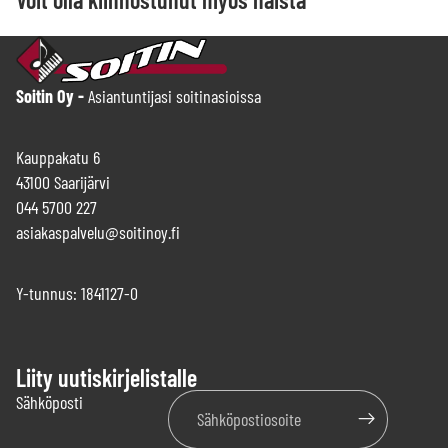
Soitin Oy -
Asiantuntijasi soitinasioissa
Kauppakatu 6
43100 Saarijärvi
044 5700 227
asiakaspalvelu@soitinoy.fi
Y-tunnus: 1841127-0
Liity uutiskirjelistalle
Tietosuojakäytäntö
Sähköposti
Käyttöehdot
Yhteystiedot