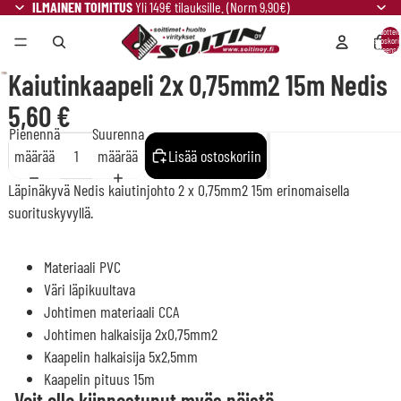
ILMAINEN TOIMITUS
Yli 149€ tilauksille. (Norm 9,90€)
Tuotteit
ostoskori
yhteensä:
Kaiutinkaapeli 2x 0,75mm2 15m Nedis
5,60 €
Pienennä
Suurenna
määrää
määrää
Lisää ostoskoriin
Läpinäkyvä Nedis kaiutinjohto 2 x 0,75mm2 15m erinomaisella
suorituskyvyllä.
Materiaali PVC
Väri läpikuultava
Johtimen materiaali CCA
Johtimen halkaisija 2x0,75mm2
Kaapelin halkaisija 5x2,5mm
Kaapelin pituus 15m
Voit olla kiinnostunut myös näistä